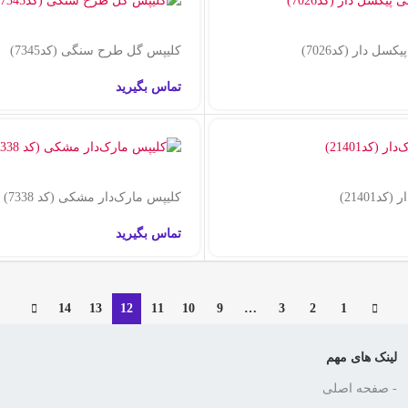
سل دار (کد7026)
کلیپس گل طرح سنگی‌ (کد7345)
تماس بگیرید
د21401)
کلیپس مارک‌دار مشکی ‌(کد 7338)
تماس بگیرید
14
13
12
11
10
9
…
3
2
1
لینک های مهم
- صفحه اصلی