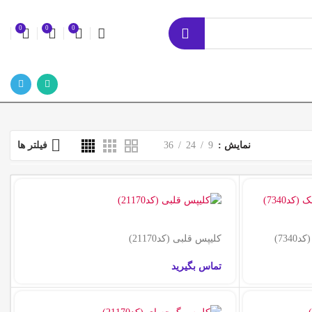
0
0
0
نمایش
9
24
36
فیلتر ها
73)
کلیپس قلبی (کد21170)
تماس بگیرید