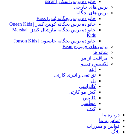
خانواده برس اسکار | oscar
برس های خارجی
برس های بچگانه
خانواده برس بچگانه بُس | Boss
خانواده برس بچگانه کویین کیدز | Queen Kids
خانواده برس بچگانه مارشال کیدز | Marshal
Kids
خانواده برس بچگانه جانسون | Jonson Kids
برس های چوبی Beauty
شانه ها
مراقبت از مو
اکسسوری مو
آینه
تق تقی و انبری کارتی
تل
کانزاشی
کش مو کارتی
کلیپس
مجلسی
کیف
درباره ما
تماس با ما
قوانین و مقررات
بلاگ