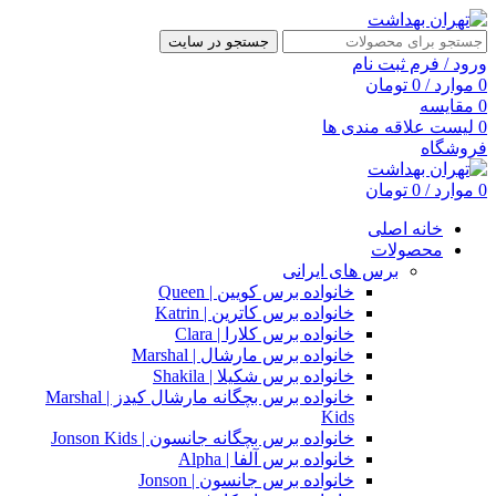
جستجو در سایت
ورود / فرم ثبت نام
0
موارد
/
0
تومان
0
مقایسه
0
لیست علاقه مندی ها
فروشگاه
0
موارد
/
0
تومان
خانه اصلی
محصولات
برس های ایرانی
خانواده برس کویین | Queen
خانواده برس کاترین | Katrin
خانواده برس کلارا | Clara
خانواده برس مارشال | Marshal
خانواده برس شکیلا | Shakila
خانواده برس بچگانه مارشال کیدز | Marshal
Kids
خانواده برس بچگانه جانسون | Jonson Kids
خانواده برس آلفا | Alpha
خانواده برس جانسون | Jonson