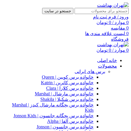
جستجو در سایت
ورود / فرم ثبت نام
0
موارد
/
0
تومان
0
مقایسه
0
لیست علاقه مندی ها
فروشگاه
0
موارد
/
0
تومان
خانه اصلی
محصولات
برس های ایرانی
خانواده برس کویین | Queen
خانواده برس کاترین | Katrin
خانواده برس کلارا | Clara
خانواده برس مارشال | Marshal
خانواده برس شکیلا | Shakila
خانواده برس بچگانه مارشال کیدز | Marshal
Kids
خانواده برس بچگانه جانسون | Jonson Kids
خانواده برس آلفا | Alpha
خانواده برس جانسون | Jonson