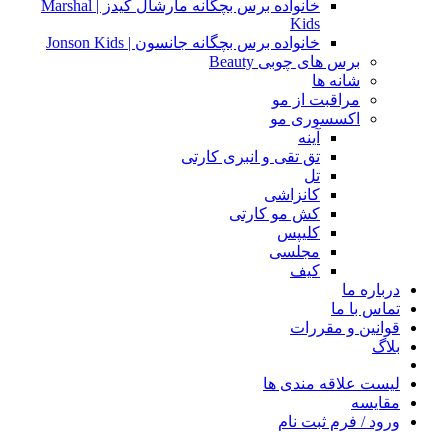
خانواده برس بچگانه مارشال کیدز | Marshal
Kids
خانواده برس بچگانه جانسون | Jonson Kids
برس های چوبی Beauty
شانه ها
مراقبت از مو
اکسسوری مو
آینه
تق تقی و انبری کارتی
تل
کانزاشی
کش مو کارتی
کلیپس
مجلسی
کیف
درباره ما
تماس با ما
قوانین و مقررات
بلاگ
لیست علاقه مندی ها
مقایسه
ورود / فرم ثبت نام