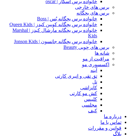
خانواده برس اسکار | oscar
برس های خارجی
برس های بچگانه
خانواده برس بچگانه بُس | Boss
خانواده برس بچگانه کویین کیدز | Queen Kids
خانواده برس بچگانه مارشال کیدز | Marshal
Kids
خانواده برس بچگانه جانسون | Jonson Kids
برس های چوبی Beauty
شانه ها
مراقبت از مو
اکسسوری مو
آینه
تق تقی و انبری کارتی
تل
کانزاشی
کش مو کارتی
کلیپس
مجلسی
کیف
درباره ما
تماس با ما
قوانین و مقررات
بلاگ