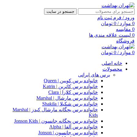
جستجو در سایت
ورود / فرم ثبت نام
0
موارد
/
0
تومان
0
مقایسه
0
لیست علاقه مندی ها
فروشگاه
0
موارد
/
0
تومان
خانه اصلی
محصولات
برس های ایرانی
خانواده برس کویین | Queen
خانواده برس کاترین | Katrin
خانواده برس کلارا | Clara
خانواده برس مارشال | Marshal
خانواده برس شکیلا | Shakila
خانواده برس بچگانه مارشال کیدز | Marshal
Kids
خانواده برس بچگانه جانسون | Jonson Kids
خانواده برس آلفا | Alpha
خانواده برس جانسون | Jonson