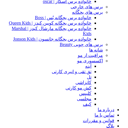
خانواده برس اسکار | oscar
برس های خارجی
برس های بچگانه
خانواده برس بچگانه بُس | Boss
خانواده برس بچگانه کویین کیدز | Queen Kids
خانواده برس بچگانه مارشال کیدز | Marshal
Kids
خانواده برس بچگانه جانسون | Jonson Kids
برس های چوبی Beauty
شانه ها
مراقبت از مو
اکسسوری مو
آینه
تق تقی و انبری کارتی
تل
کانزاشی
کش مو کارتی
کلیپس
مجلسی
کیف
درباره ما
تماس با ما
قوانین و مقررات
بلاگ