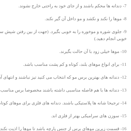
7- دندانه ها محکم باشند و از جای خود به راحتی خارج نشوند.
8- موها را نکند و نکشد و مو داخل آن گیر نکند.
9- جلوی شوره و موخوره را به خوبی بگیرد. (جهت از بین رفتن شپش سر، پیشنهاد می کنیم مقاله مربوط به
خوبی انجام دهید.)
10- موها خیلی زود با آن حالت بگیرند.
11- برای انواع موهای بلند، کوتاه و کم پشت مناسب باشد.
12- دندانه های بهترین برس مو که انتخاب می کنید تیز نباشند و انتهای آن ها با مواد پلاستیکی گرد شوند تا به سر آسیبی وارد نکند.
13- دندانه ها با هم فاصله مناسبی داشته باشند مخصوصا برس مناسب افرادی که موی فر و مجعد دارند.
14- ترجیحا شانه ها پلاستیکی باشند. دندانه های فلزی برای موهای کوتاه مناسب نیستند و سر را زخم می کنند.
15- سوزن های سرامیکی بهتر از فلزی اند.
16- قسمت زیرین موهای برس از جنس پارچه باشد تا موها را اذیت نکند.