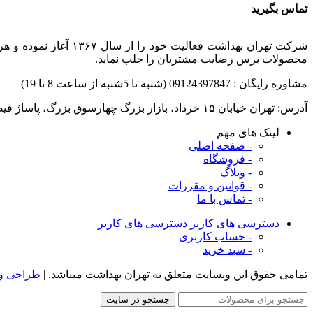
تماس بگیرید
شرکت تهران بهداشت ف
محصولات برس رضایت مشتریان را جلب نماید.
مشاوره رایگان : 09124397847 (شنبه تا 5شنبه از ساعت 8 تا 19)
آدرس: تهران خیابان ۱۵ خرداد، بازار بزرگ چهارسوق بزرگ، ‌پاساژ قیصر ،طبقه بالا، پلاک ۲۵
لینک های مهم
- صفحه اصلی
- فروشگاه
- وبلاگ
- قوانین و مقررات
- تماس با ما
دسترسی های کاربر
دسترسی های کاربر
- حساب کاربری
- سبد خرید
تمامی حقوق این وبسایت متعلق به تهران بهداشت میباشد. |
طراحی و 
جستجو در سایت