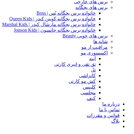
برس های خارجی
برس های بچگانه
خانواده برس بچگانه بُس | Boss
خانواده برس بچگانه کویین کیدز | Queen Kids
خانواده برس بچگانه مارشال کیدز | Marshal Kids
خانواده برس بچگانه جانسون | Jonson Kids
برس های چوبی Beauty
شانه ها
مراقبت از مو
اکسسوری مو
آینه
تق تقی و انبری کارتی
تل
کانزاشی
کش مو کارتی
کلیپس
مجلسی
کیف
درباره ما
تماس با ما
قوانین و مقررات
بلاگ