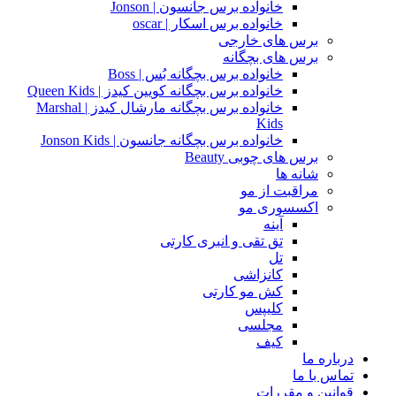
خانواده برس جانسون | Jonson
خانواده برس اسکار | oscar
برس های خارجی
برس های بچگانه
خانواده برس بچگانه بُس | Boss
خانواده برس بچگانه کویین کیدز | Queen Kids
خانواده برس بچگانه مارشال کیدز | Marshal
Kids
خانواده برس بچگانه جانسون | Jonson Kids
برس های چوبی Beauty
شانه ها
مراقبت از مو
اکسسوری مو
آینه
تق تقی و انبری کارتی
تل
کانزاشی
کش مو کارتی
کلیپس
مجلسی
کیف
درباره ما
تماس با ما
قوانین و مقررات