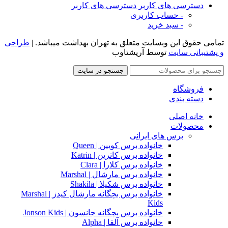
دسترسی های کاربر
دسترسی های کاربر
- حساب کاربری
- سبد خرید
تمامی حقوق این وبسایت متعلق به تهران بهداشت میباشد. |
طراحی
و پشتیبانی سایت
توسط آریشتاوب
جستجو در سایت
فروشگاه
دسته بندی
خانه اصلی
محصولات
برس های ایرانی
خانواده برس کویین | Queen
خانواده برس کاترین | Katrin
خانواده برس کلارا | Clara
خانواده برس مارشال | Marshal
خانواده برس شکیلا | Shakila
خانواده برس بچگانه مارشال کیدز | Marshal
Kids
خانواده برس بچگانه جانسون | Jonson Kids
خانواده برس آلفا | Alpha