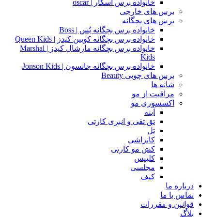
خانواده برس اسکار | oscar
برس های خارجی
برس های بچگانه
خانواده برس بچگانه بُس | Boss
خانواده برس بچگانه کویین کیدز | Queen Kids
خانواده برس بچگانه مارشال کیدز | Marshal
Kids
خانواده برس بچگانه جانسون | Jonson Kids
برس های چوبی Beauty
شانه ها
مراقبت از مو
اکسسوری مو
آینه
تق تقی و انبری کارتی
تل
کانزاشی
کش مو کارتی
کلیپس
مجلسی
کیف
درباره ما
تماس با ما
قوانین و مقررات
بلاگ