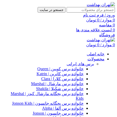
جستجو در سایت
ورود / فرم ثبت نام
0
موارد
/
0
تومان
0
مقایسه
0
لیست علاقه مندی ها
فروشگاه
0
موارد
/
0
تومان
خانه اصلی
محصولات
برس های ایرانی
خانواده برس کویین | Queen
خانواده برس کاترین | Katrin
خانواده برس کلارا | Clara
خانواده برس مارشال | Marshal
خانواده برس شکیلا | Shakila
خانواده برس بچگانه مارشال کیدز | Marshal
Kids
خانواده برس بچگانه جانسون | Jonson Kids
خانواده برس آلفا | Alpha
خانواده برس جانسون | Jonson