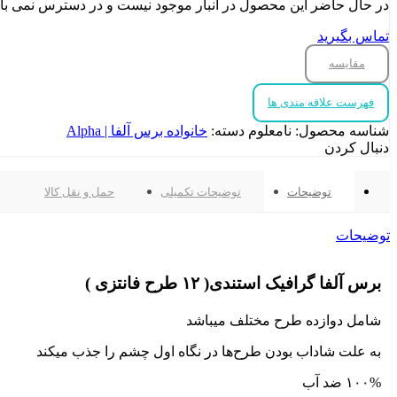
در حال حاضر این محصول در انبار موجود نیست و در دسترس نمی با
تماس بگیرید
مقایسه
فهرست علاقه مندی ها
شناسه محصول:
نامعلوم
دسته:
خانواده برس آلفا | Alpha
دنبال کردن
توضیحات
توضیحات تکمیلی
حمل و نقل کالا
توضیحات
برس آلفا گرافیک استندی( ۱۲ طرح فانتزی )
شامل دوازده طرح مختلف میباشد
به علت شاداب بودن طرح‌ها در نگاه اول چشم را جذب میکند
۱۰۰% ضد آب