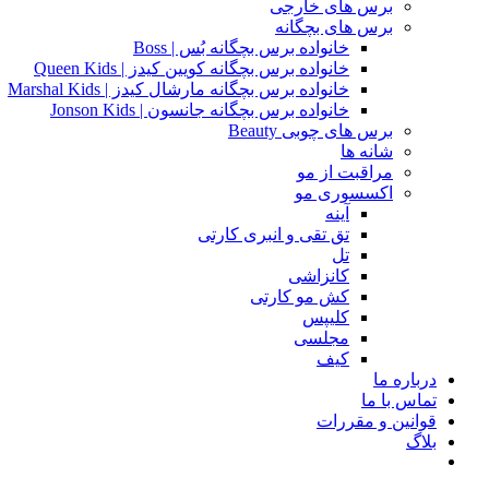
برس های خارجی
برس های بچگانه
خانواده برس بچگانه بُس | Boss
خانواده برس بچگانه کویین کیدز | Queen Kids
خانواده برس بچگانه مارشال کیدز | Marshal Kids
خانواده برس بچگانه جانسون | Jonson Kids
برس های چوبی Beauty
شانه ها
مراقبت از مو
اکسسوری مو
آینه
تق تقی و انبری کارتی
تل
کانزاشی
کش مو کارتی
کلیپس
مجلسی
کیف
درباره ما
تماس با ما
قوانین و مقررات
بلاگ