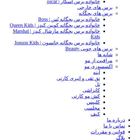
خانواده برس اسکار | oscar
برس های خارجی
برس های بچگانه
خانواده برس بچگانه بُس | Boss
خانواده برس بچگانه کویین کیدز | Queen Kids
خانواده برس بچگانه مارشال کیدز | Marshal
Kids
خانواده برس بچگانه جانسون | Jonson Kids
برس های چوبی Beauty
شانه ها
مراقبت از مو
اکسسوری مو
آینه
تق تقی و انبری کارتی
تل
کانزاشی
کش مو کارتی
کلیپس
مجلسی
کیف
درباره ما
تماس با ما
قوانین و مقررات
بلاگ