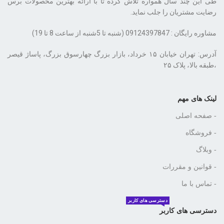
طی این چند سال همواره تلاش کرده تا با ارائه بهترین محصولات برس
رضایت مشتریان را جلب نماید.
مشاوره رایگان : 09124397847 (شنبه تا 5شنبه از ساعت 8 تا 19)
،طبقه بالا، پلاک ۲۵
لینک های مهم
- صفحه اصلی
- فروشگاه
- وبلاگ
- قوانین و مقررات
- تماس با ما
دسترسی های کاربر
دسترسی های کاربر