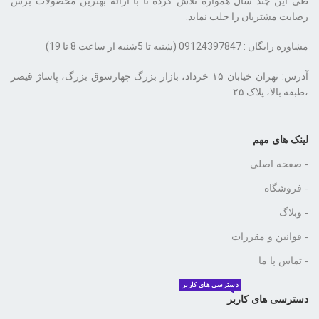
طی این چند سال همواره تلاش کرده تا با ارائه بهترین محصولات برس
رضایت مشتریان را جلب نماید.
مشاوره رایگان : 09124397847 (شنبه تا 5شنبه از ساعت 8 تا 19)
،طبقه بالا، پلاک ۲۵
لینک های مهم
- صفحه اصلی
- فروشگاه
- وبلاگ
- قوانین و مقررات
- تماس با ما
دسترسی های کاربر
دسترسی های کاربر