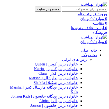
جستجو در سایت
ورود / فرم ثبت نام
0
موارد
/
0
تومان
0
مقایسه
0
لیست علاقه مندی ها
فروشگاه
0
موارد
/
0
تومان
خانه اصلی
محصولات
برس های ایرانی
خانواده برس کویین | Queen
خانواده برس کاترین | Katrin
خانواده برس کلارا | Clara
خانواده برس مارشال | Marshal
خانواده برس شکیلا | Shakila
خانواده برس بچگانه مارشال کیدز | Marshal
Kids
خانواده برس بچگانه جانسون | Jonson Kids
خانواده برس آلفا | Alpha
خانواده برس جانسون | Jonson