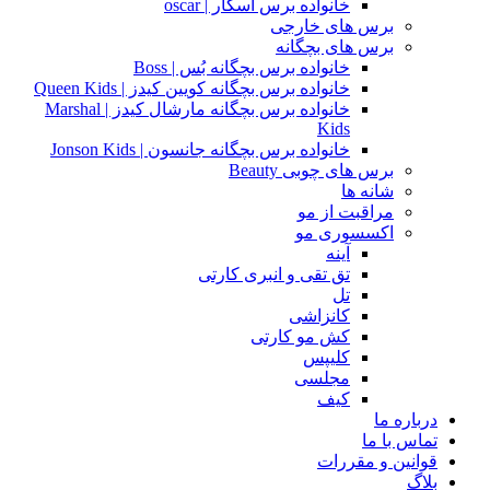
خانواده برس اسکار | oscar
برس های خارجی
برس های بچگانه
خانواده برس بچگانه بُس | Boss
خانواده برس بچگانه کویین کیدز | Queen Kids
خانواده برس بچگانه مارشال کیدز | Marshal
Kids
خانواده برس بچگانه جانسون | Jonson Kids
برس های چوبی Beauty
شانه ها
مراقبت از مو
اکسسوری مو
آینه
تق تقی و انبری کارتی
تل
کانزاشی
کش مو کارتی
کلیپس
مجلسی
کیف
درباره ما
تماس با ما
قوانین و مقررات
بلاگ