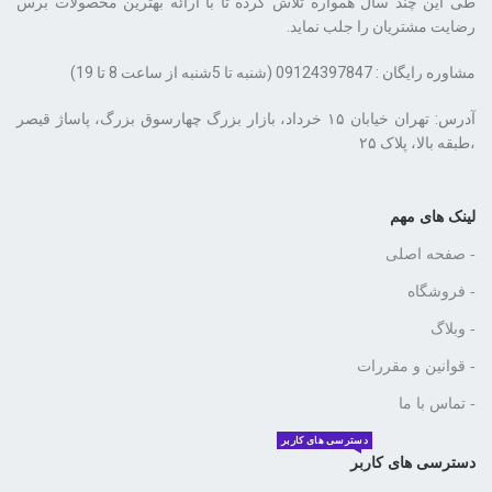
طی این چند سال همواره تلاش کرده تا با ارائه بهترین محصولات برس
رضایت مشتریان را جلب نماید.
مشاوره رایگان : 09124397847 (شنبه تا 5شنبه از ساعت 8 تا 19)
،طبقه بالا، پلاک ۲۵
لینک های مهم
- صفحه اصلی
- فروشگاه
- وبلاگ
- قوانین و مقررات
- تماس با ما
دسترسی های کاربر
دسترسی های کاربر