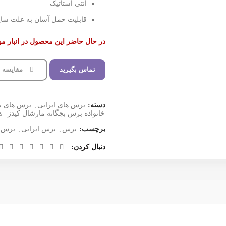
آنتی استاتیک
قابلیت حمل آسان به علت سا
در حال حاضر این محصول در انبار م
تماس بگیرید
مقایسه
دسته:
برس های ایرانی
,
برس های بچ
خانواده برس بچگانه مارشال کیدز | Marshal Kids
برچسب:
برس
,
برس ایرانی
,
برس م
دنبال کردن