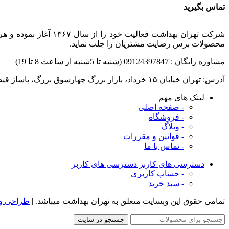
تماس بگیرید
شرکت تهران بهداشت ف
محصولات برس رضایت مشتریان را جلب نماید.
مشاوره رایگان : 09124397847 (شنبه تا 5شنبه از ساعت 8 تا 19)
آدرس: تهران خیابان ۱۵ خرداد، بازار بزرگ چهارسوق بزرگ، ‌پاساژ قیصر ،طبقه بالا، پلاک ۲۵
لینک های مهم
- صفحه اصلی
- فروشگاه
- وبلاگ
- قوانین و مقررات
- تماس با ما
دسترسی های کاربر
دسترسی های کاربر
- حساب کاربری
- سبد خرید
تمامی حقوق این وبسایت متعلق به تهران بهداشت میباشد. |
طراحی و 
جستجو در سایت