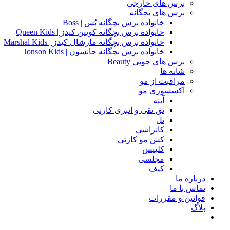
برس های خارجی
برس های بچگانه
خانواده برس بچگانه بُس | Boss
خانواده برس بچگانه کویین کیدز | Queen Kids
خانواده برس بچگانه مارشال کیدز | Marshal Kids
خانواده برس بچگانه جانسون | Jonson Kids
برس های چوبی Beauty
شانه ها
مراقبت از مو
اکسسوری مو
آینه
تق تقی و انبری کارتی
تل
کانزاشی
کش مو کارتی
کلیپس
مجلسی
کیف
درباره ما
تماس با ما
قوانین و مقررات
بلاگ