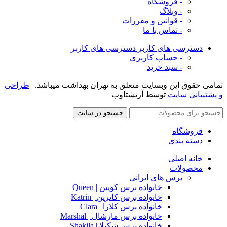
- فروشگاه
- وبلاگ
- قوانین و مقررات
- تماس با ما
دسترسی های کاربر
دسترسی های کاربر
- حساب کاربری
- سبد خرید
تمامی حقوق این وبسایت متعلق به تهران بهداشت میباشد. |
طراحی
و پشتیبانی سایت
توسط آریشتاوب
جستجو در سایت
فروشگاه
دسته بندی
خانه اصلی
محصولات
برس های ایرانی
خانواده برس کویین | Queen
خانواده برس کاترین | Katrin
خانواده برس کلارا | Clara
خانواده برس مارشال | Marshal
خانواده برس شکیلا | Shakila