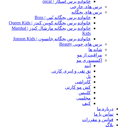
خانواده برس اسکار | oscar
برس های خارجی
برس های بچگانه
خانواده برس بچگانه بُس | Boss
خانواده برس بچگانه کویین کیدز | Queen Kids
خانواده برس بچگانه مارشال کیدز | Marshal
Kids
خانواده برس بچگانه جانسون | Jonson Kids
برس های چوبی Beauty
شانه ها
مراقبت از مو
اکسسوری مو
آینه
تق تقی و انبری کارتی
تل
کانزاشی
کش مو کارتی
کلیپس
مجلسی
کیف
درباره ما
تماس با ما
قوانین و مقررات
بلاگ