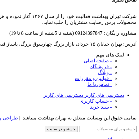
شرکت تهران بهداشت ف
محصولات برس رضایت مشتریان را جلب نماید.
مشاوره رایگان : 09124397847 (شنبه تا 5شنبه از ساعت 8 تا 19)
آدرس: تهران خیابان ۱۵ خرداد، بازار بزرگ چهارسوق بزرگ، ‌پاساژ قیصر ،طبقه بالا، پلاک ۲۵
لینک های مهم
- صفحه اصلی
- فروشگاه
- وبلاگ
- قوانین و مقررات
- تماس با ما
دسترسی های کاربر
دسترسی های کاربر
- حساب کاربری
- سبد خرید
تمامی حقوق این وبسایت متعلق به تهران بهداشت میباشد. |
طراحی و 
جستجو در سایت