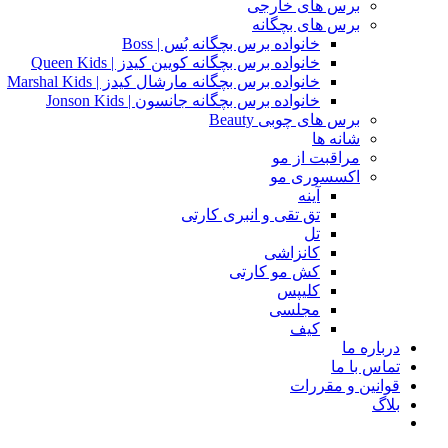
برس های خارجی
برس های بچگانه
خانواده برس بچگانه بُس | Boss
خانواده برس بچگانه کویین کیدز | Queen Kids
خانواده برس بچگانه مارشال کیدز | Marshal Kids
خانواده برس بچگانه جانسون | Jonson Kids
برس های چوبی Beauty
شانه ها
مراقبت از مو
اکسسوری مو
آینه
تق تقی و انبری کارتی
تل
کانزاشی
کش مو کارتی
کلیپس
مجلسی
کیف
درباره ما
تماس با ما
قوانین و مقررات
بلاگ