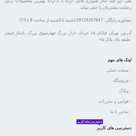
طی این چند سال همواره تلاش کرده تا با ارائه بهترین محصولات برس
رضایت مشتریان را جلب نماید.
مشاوره رایگان : 09124397847 (شنبه تا 5شنبه از ساعت 8 تا 19)
،طبقه بالا، پلاک ۲۵
لینک های مهم
- صفحه اصلی
- فروشگاه
- وبلاگ
- قوانین و مقررات
- تماس با ما
دسترسی های کاربر
دسترسی های کاربر