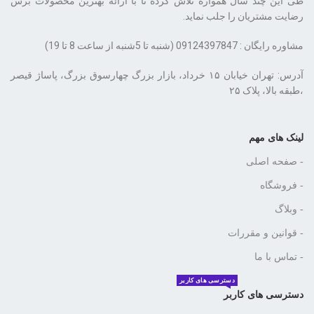
طی این چند سال همواره تلاش کرده تا با ارائه بهترین محصولات برس
رضایت مشتریان را جلب نماید.
مشاوره رایگان : 09124397847 (شنبه تا 5شنبه از ساعت 8 تا 19)
،طبقه بالا، پلاک ۲۵
لینک های مهم
- صفحه اصلی
- فروشگاه
- وبلاگ
- قوانین و مقررات
- تماس با ما
دسترسی های کاربر
دسترسی های کاربر