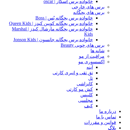
خانواده برس اسکار | oscar
برس های خارجی
برس های بچگانه
خانواده برس بچگانه بُس | Boss
خانواده برس بچگانه کویین کیدز | Queen Kids
خانواده برس بچگانه مارشال کیدز | Marshal
Kids
خانواده برس بچگانه جانسون | Jonson Kids
برس های چوبی Beauty
شانه ها
مراقبت از مو
اکسسوری مو
آینه
تق تقی و انبری کارتی
تل
کانزاشی
کش مو کارتی
کلیپس
مجلسی
کیف
درباره ما
تماس با ما
قوانین و مقررات
بلاگ