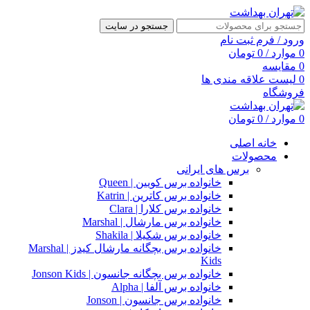
جستجو در سایت
ورود / فرم ثبت نام
0
موارد
/
0
تومان
0
مقایسه
0
لیست علاقه مندی ها
فروشگاه
0
موارد
/
0
تومان
خانه اصلی
محصولات
برس های ایرانی
خانواده برس کویین | Queen
خانواده برس کاترین | Katrin
خانواده برس کلارا | Clara
خانواده برس مارشال | Marshal
خانواده برس شکیلا | Shakila
خانواده برس بچگانه مارشال کیدز | Marshal
Kids
خانواده برس بچگانه جانسون | Jonson Kids
خانواده برس آلفا | Alpha
خانواده برس جانسون | Jonson