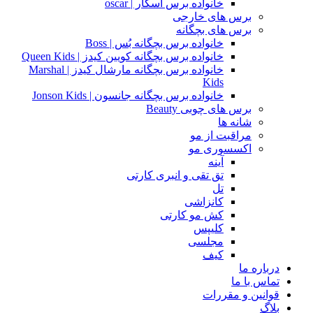
خانواده برس اسکار | oscar
برس های خارجی
برس های بچگانه
خانواده برس بچگانه بُس | Boss
خانواده برس بچگانه کویین کیدز | Queen Kids
خانواده برس بچگانه مارشال کیدز | Marshal
Kids
خانواده برس بچگانه جانسون | Jonson Kids
برس های چوبی Beauty
شانه ها
مراقبت از مو
اکسسوری مو
آینه
تق تقی و انبری کارتی
تل
کانزاشی
کش مو کارتی
کلیپس
مجلسی
کیف
درباره ما
تماس با ما
قوانین و مقررات
بلاگ